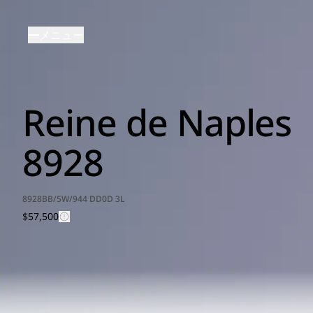
メ
イ
メニュー
ン
コ
ン
テ
Reine de Naples
ン
ツ
に
8928
移
動
8928BB/5W/944 DD0D 3L
$57,500