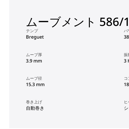
ムーブメント 586/
テンプ
パ
Breguet
3
ムーブ厚
振
3.9 mm
3 
ムーブ径
コ
15.3 mm
18
巻き上げ
ヒ
自動巻き
シ