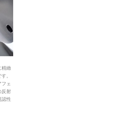
に精緻
です。
アフェ
の反射
視認性