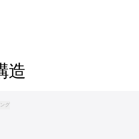
構造
ング