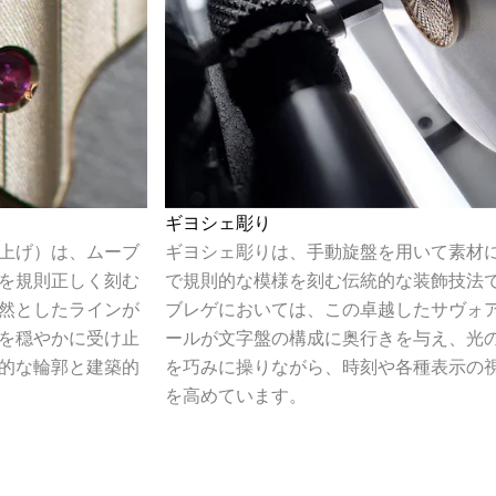
ギヨシェ彫り
上げ）は、ムーブ
ギヨシェ彫りは、手動旋盤を用いて素材
を規則正しく刻む
で規則的な模様を刻む伝統的な装飾技法
然としたラインが
ブレゲにおいては、この卓越したサヴォ
を穏やかに受け止
ールが文字盤の構成に奥行きを与え、光
的な輪郭と建築的
を巧みに操りながら、時刻や各種表示の
を高めています。