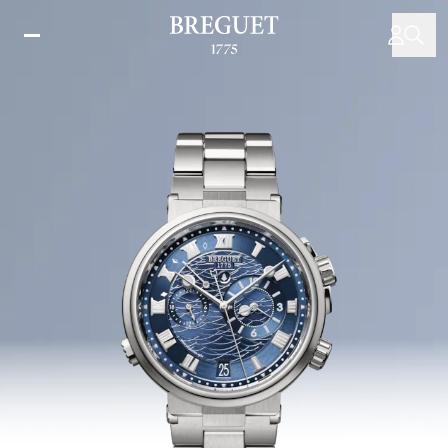
メ
イ
ン
コ
ン
テ
ン
ツ
に
移
動