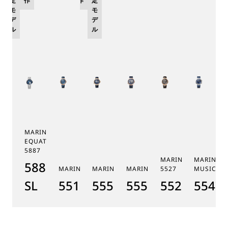
定
作
作
定
モ
モ
デ
デ
ル
ル
MARINE TOURBILLON
EQUATION MARCHANTE
5887
MARINE CHRONOGR
MARINE 
5887PT/YS/PW0
MARINE 5517
MARINE HORA MUNDI 5555
MARINE HORA MUNDI 5557
5527
MUSICALE
SL
5517BR/Y2/9ZU
5555BH/YS/9WV
5557BR/YS/5WV
5527BR/G3
5547T