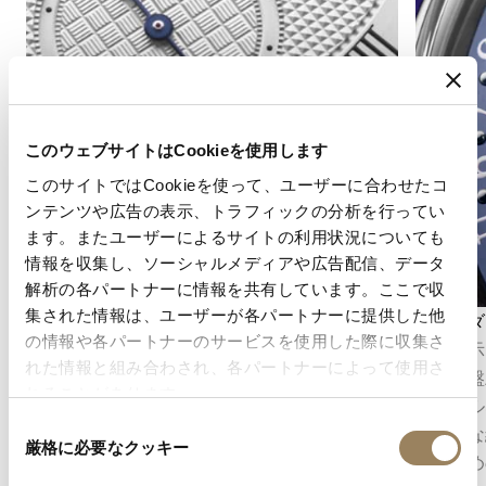
このウェブサイトはCookieを使用します
このサイトではCookieを使って、ユーザーに合わせたコ
ンテンツや広告の表示、トラフィックの分析を行ってい
ます。またユーザーによるサイトの利用状況についても
情報を収集し、ソーシャルメディアや広告配信、データ
解析の各パートナーに情報を共有しています。ここで収
集された情報は、ユーザーが各パートナーに提供した他
秒表示
カレンダ
の情報や各パートナーのサービスを使用した際に収集さ
秒表示は、時の流れを正確に把握することを可
日付表示
れた情報と組み合わされ、各パートナーによって使用さ
能にします。ムーブメントの構造に応じて、セ
て文字盤
れることがあります。
ンターセコンドとして表示される場合もあれ
シンプル
同
ば、文字盤のデザインに組み込まれたオフセン
の精密な
厳格に必要なクッキー
意
ターのスモールセコンドとして表示される場合
するため
の