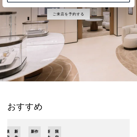
ご来店を予約する
おすすめ
限
新
新作
新
限