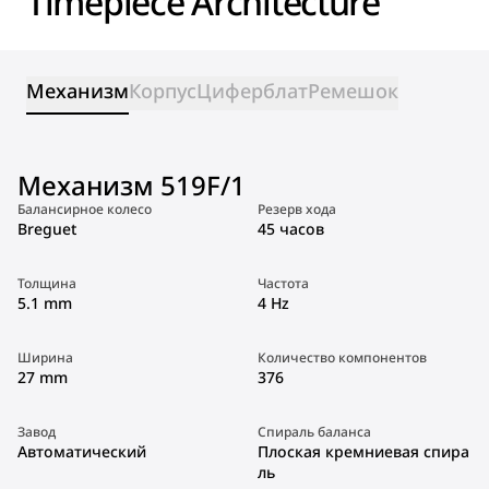
Timepiece Architecture
Механизм
Корпус
Циферблат
Ремешок
Механизм 519F/1
Балансирное колесо
Резерв хода
Breguet
45 часов
Толщина
Частота
5.1 mm
4 Hz
Ширина
Количество компонентов
27 mm
376
Завод
Спираль баланса
Автоматический
Плоская кремниевая спира
ль