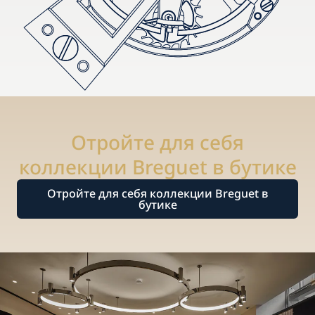
Отройте для себя
коллекции Breguet в бутике
Отройте для себя коллекции Breguet в
бутике