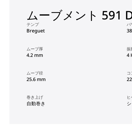
ムーブメント 591 D
テンプ
パ
Breguet
3
ムーブ厚
振
4.2 mm
4 
ムーブ径
コ
25.6 mm
22
巻き上げ
ヒ
自動巻き
シ