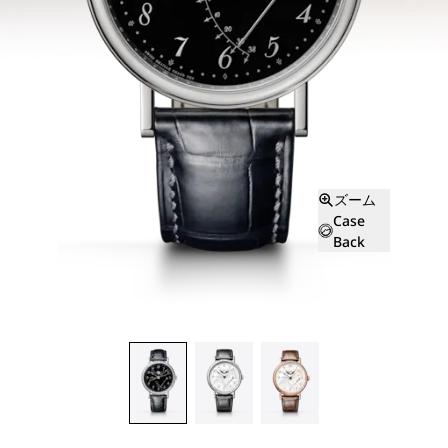
ズーム
Case
Back