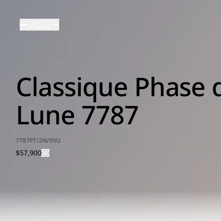
メ
イ
メニュー
ン
コ
ン
テ
Classique Phase 
ン
ツ
に
Lune 7787
移
動
7787PT/2N/9VU
$57,900