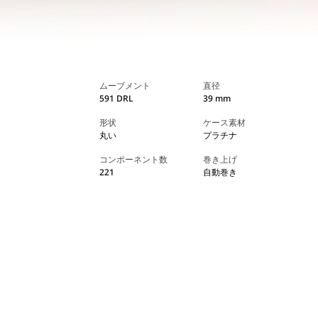
ムーブメント
直径
591 DRL
39 mm
形状
ケース素材
丸い
プラチナ
コンポーネント数
巻き上げ
221
自動巻き