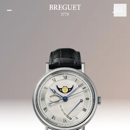
メ
イ
ン
コ
ン
テ
ン
ツ
に
移
動