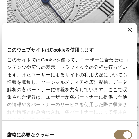
このウェブサイトはCookieを使用します
このサイトではCookieを使って、ユーザーに合わせたコ
ンテンツや広告の表示、トラフィックの分析を行ってい
ます。またユーザーによるサイトの利用状況についても
情報を収集し、ソーシャルメディアや広告配信、データ
秒表示
パワーリ
解析の各パートナーに情報を共有しています。ここで収
秒表示は、時の流れを正確に把握することを可
パワーリ
集された情報は、ユーザーが各パートナーに提供した他
能にします。ムーブメントの構造に応じて、セ
ネルギー
の情報や各パートナーのサービスを使用した際に収集さ
ンターセコンドとして表示される場合もあれ
残り時間
れた情報と組み合わされ、各パートナーによって使用さ
ば、文字盤のデザインに組み込まれたオフセン
ネルギー
れることがあります。
ターのスモールセコンドとして表示される場合
に、機械
同
もあります。
表現しま
厳格に必要なクッキー
意