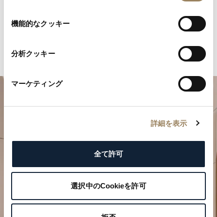
の
選
機能的なクッキー
択
分析クッキー
マーケティング
詳細を表示
全て許可
特別なひとときを計画する
選択中のCookieを許可
ブレゲの時計作品をぜひブティックでご覧ください。