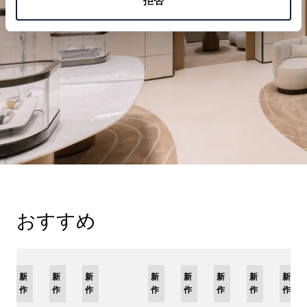
拒否
ご来店を予約する
おすすめ
新
限
新
新
新
限
新
限
新
限
新
新
新
作
定
作
作
作
定
作
定
作
定
作
作
作
モ
モ
モ
モ