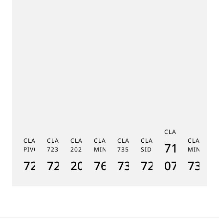
デ
デ
デ
デ
ル
ル
ル
ル
C
CLASSIQUE 7185
G
CLASSIQUE RÉGULATEUR À
CLASSIQUE PHASE DE LUNE
CLASSIQUE SOUSCRIPTION
CLASSIQUE RÉPÉTITION
CLASSIQUE TOURBILLON
CLASSIQUE TOURBILLO
CLASSIQU
MÉ
7185BH/
PIVOT MAGNÉTIQUE 7225
7235
2025
MINUTES 7637
7357
SIDÉRAL 7255
MINUTES
19
7225BH/0H/9V6
7235BH/0H/9V6
2025BH/28/9W6
7637BB/2Y/9ZU
7357BH/1H/386
7255PT/2N/9
07
7365
1