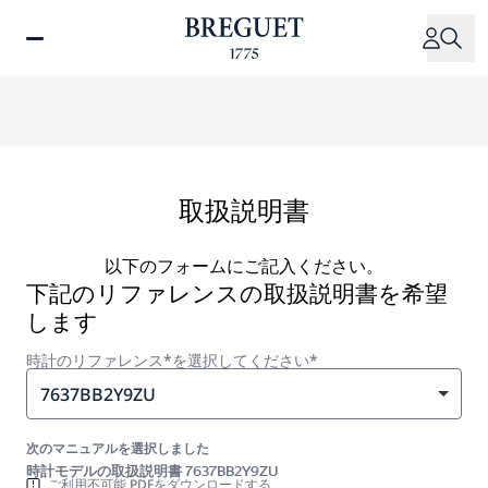
メ
イ
ン
コ
ン
テ
ン
ツ
取扱説明書
に
移
以下のフォームにご記入ください。
動
下記のリファレンスの取扱説明書を希望
します
時計のリファレンス*を選択してください*
7637BB2Y9ZU
次のマニュアルを選択しました
時計モデルの取扱説明書 7637BB2Y9ZU
ご利用不可能 PDFをダウンロードする