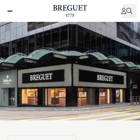
メ
イ
ン
コ
ン
テ
ン
ツ
に
移
動