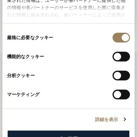
集された情報は、ユーザーが各パートナーに提供した他
ニュースレターに登録する
の情報や各パートナーのサービスを使用した際に収集さ
ブレゲのニュースレターでは、年間を通じてブレゲの最
れた情報と組み合わされ、各パートナーによって使用さ
新ニュースをお届けします。
れることがあります。
ニュースレターに登録する
同
厳格に必要なクッキー
意
の
選
機能的なクッキー
択
分析クッキー
マーケティング
詳細を表示