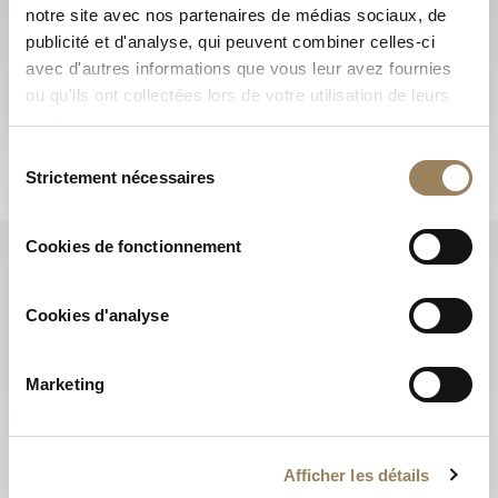
S'abonner à la newsletter
notre site avec nos partenaires de médias sociaux, de
publicité et d'analyse, qui peuvent combiner celles-ci
Les newsletters Breguet vous font découvrir les
avec d'autres informations que vous leur avez fournies
actualités qui font vivre la Maison tout au long de l’année
ou qu'ils ont collectées lors de votre utilisation de leurs
et vous informent sur toutes les nouveautés.
services.
S'abonner
Sélection
Strictement nécessaires
du
consentement
Cookies de fonctionnement
Cookies d'analyse
Marketing
Afficher les détails