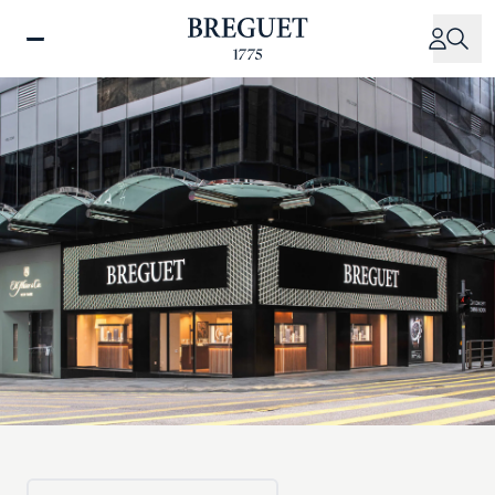
주
요
콘
텐
츠
로
건
너
뛰
기