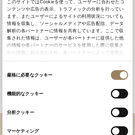
このサイトではCookieを使って、ユーザーに合わせたコ
ンテンツや広告の表示、トラフィックの分析を行ってい
ます。またユーザーによるサイトの利用状況についても
情報を収集し、ソーシャルメディアや広告配信、データ
解析の各パートナーに情報を共有しています。ここで収
集された情報は、ユーザーが各パートナーに提供した他
の情報や各パートナーのサービスを使用した際に収集さ
れた情報と組み合わされ、各パートナーによって使用さ
れることがあります。
同
厳格に必要なクッキー
意
の
選
機能的なクッキー
択
分析クッキー
ブティックでコレクションを
マーケティング