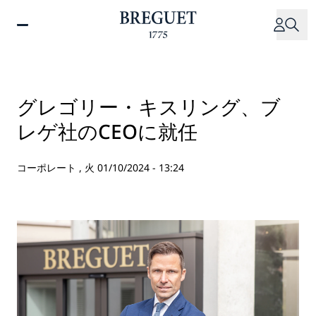
メ
イ
ン
コ
ン
テ
グレゴリー・キスリング、ブ
ン
レゲ社のCEOに就任
ツ
に
移
コーポレート ,
火 01/10/2024 - 13:24
動