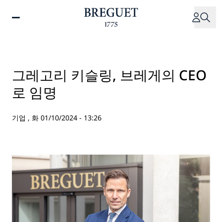
주
요
콘
텐
츠
로
그레고리 키슬링, 브레게의 CEO
건
로 임명
너
뛰
기
기업 ,
화 01/10/2024 - 13:26