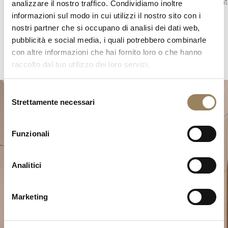
nell’architettura del quadrante.
quadrant
analizzare il nostro traffico. Condividiamo inoltre
informazioni sul modo in cui utilizzi il nostro sito con i
nostri partner che si occupano di analisi dei dati web,
pubblicità e social media, i quali potrebbero combinarle
con altre informazioni che hai fornito loro o che hanno
raccolto dal tuo utilizzo dei loro servizi.
Selezione
Strettamente necessari
del
consenso
Funzionali
Analitici
Pianifica il tuo momento
d’eccezione
Marketing
Esplora le nostre creazioni orologiere in una delle
nostre boutique.