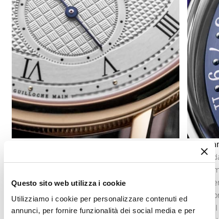
Indicazione dei secondi
Calendar
L’indicazione dei secondi permette di seguire
Il calend
con precisione lo scorrere del tempo. A seconda
generalme
della costruzione del movimento, può assumere
disco. S
Questo sito web utilizza i cookie
la forma di una lancetta dei secondi centrale
indicazio
Utilizziamo i cookie per personalizzare contenuti ed
oppure di piccoli secondi decentrati, integrati
tanto nel
annunci, per fornire funzionalità dei social media e per