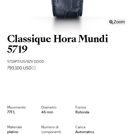
Zoom
Classique Hora Mundi
5719
5719PT/US/9ZV DD0D
793.100 USD
Movimento
Diametro
Forma
77F1
46 mm
Rotonda
Materiale
Numero di
Carica
platino
componenti
Automatico