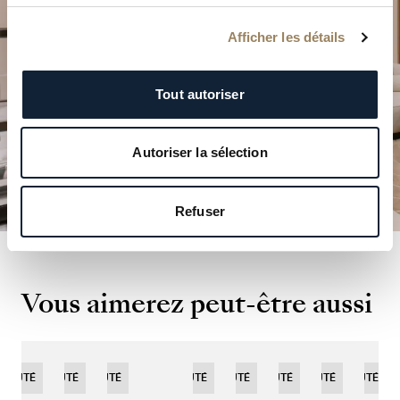
boutiques.
Afficher les détails
PLANIFIER VOTRE VISITE
Tout autoriser
Autoriser la sélection
Refuser
Vous aimerez peut-être aussi
EAUTÉ
NOUVEAUTÉ
NOUVEAUTÉ
EDITION
NOUVEAUTÉ
EDITION
NOUVEAUTÉ
EDITION
NOUVEAUTÉ
NOUVEAUTÉ
NOUVEAUTÉ
NOUVEAUTÉ
EDI
LIMITÉE
LIMITÉE
LIMITÉE
LIMI