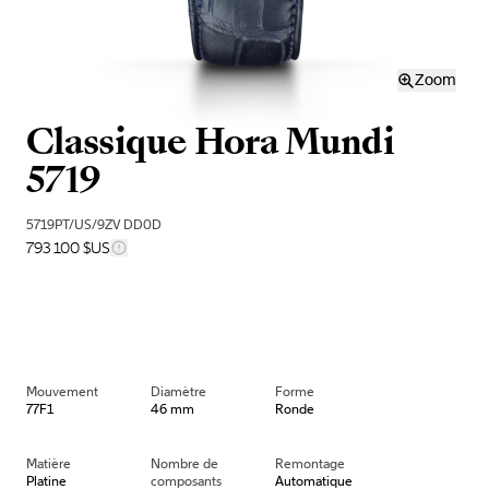
Zoom
Classique Hora Mundi
5719
5719PT/US/9ZV DD0D
793 100 $US
Mouvement
Diamètre
Forme
77F1
46 mm
Ronde
Matière
Nombre de
Remontage
Platine
composants
Automatique