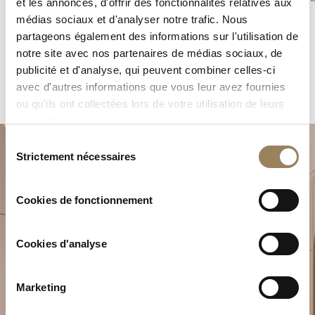
et les annonces, d'offrir des fonctionnalités relatives aux
l’architecture du cadran.
médias sociaux et d'analyser notre trafic. Nous
partageons également des informations sur l'utilisation de
notre site avec nos partenaires de médias sociaux, de
publicité et d'analyse, qui peuvent combiner celles-ci
avec d'autres informations que vous leur avez fournies
ou qu'ils ont collectées lors de votre utilisation de leurs
services.
Sélection
Strictement nécessaires
du
consentement
Cookies de fonctionnement
Cookies d'analyse
Planifiez votre moment
d’exception
Marketing
Explorez nos créations horlogères dans l’une de nos