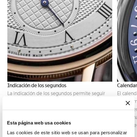
Indicación de los segundos
Calendar
La indicación de los segundos permite seguir
El calend
con precisión el transcurso del tiempo. Según la
generalm
construcción del movimiento, puede adoptar la
disco. Se
forma de un segundero central o de un
exige una
Esta página web usa cookies
pequeño segundero descentrado, integrado en
movimient
Las cookies de este sitio web se usan para personalizar
la arquitectura de la esfera.