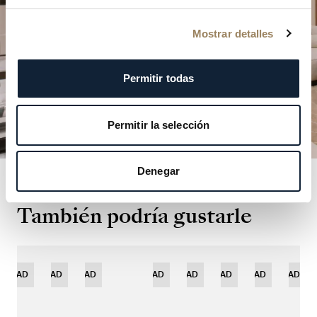
PLANIFICAR SU VISITA
Mostrar detalles
Permitir todas
Permitir la selección
Denegar
También podría gustarle
ÓN
VEDAD
NOVEDAD
NOVEDAD
EDICIÓN
NOVEDAD
EDICIÓN
NOVEDAD
EDICIÓN
NOVEDAD
NOVEDAD
NOVEDAD
NOVEDAD
EDIC
DA
LIMITADA
LIMITADA
LIMITADA
LIMI