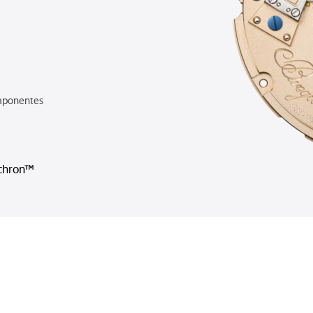
mponentes
chron™