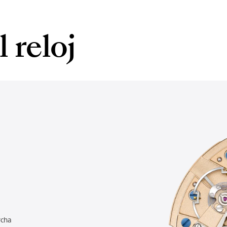
 reloj
0
rcha