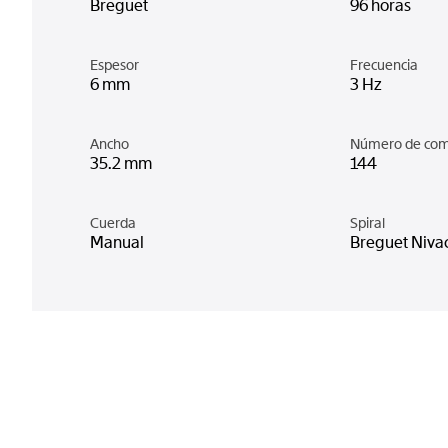
Breguet
96 horas
Espesor
Frecuencia
6 mm
3 Hz
Ancho
Número de co
35.2 mm
144
Cuerda
Spiral
Manual
Breguet Niva