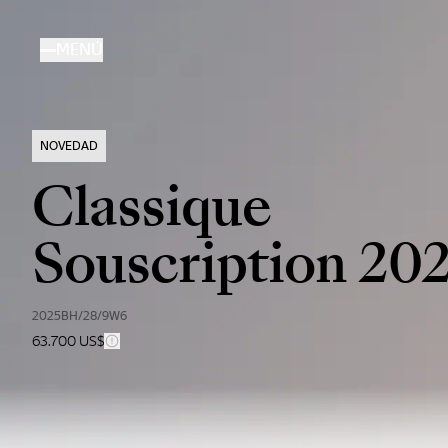
Pasar
al
MENÚ
contenido
principal
NOVEDAD
Classique
Souscription 20
2025BH/28/9W6
63.700 US$