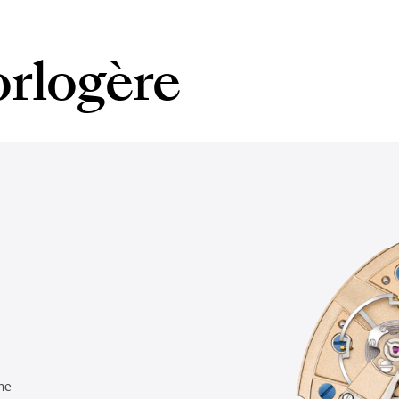
orlogère
he