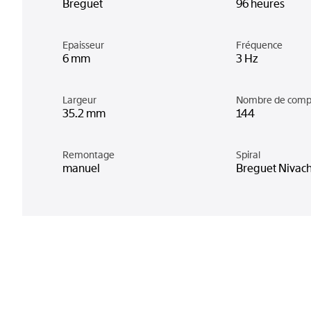
Breguet
96 heures
Epaisseur
Fréquence
6 mm
3 Hz
Largeur
Nombre de comp
35.2 mm
144
Remontage
Spiral
manuel
Breguet Nivac