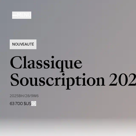
Aller
au
MENU
contenu
principal
NOUVEAUTÉ
Classique
Souscription 20
2025BH/28/9W6
63 700 $US