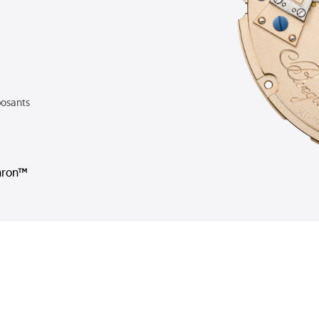
osants
hron™