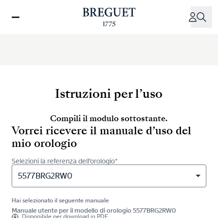
Salta
al
contenuto
principale
Istruzioni per l’uso
Compili il modulo sottostante.
Vorrei ricevere il manuale d’uso del
mio orologio
Selezioni la referenza dell’orologio*
5577BRG2RW0
Hai selezionato il seguente manuale
Manuale utente per il modello di orologio 5577BRG2RW0
Disponibile per
download in PDF