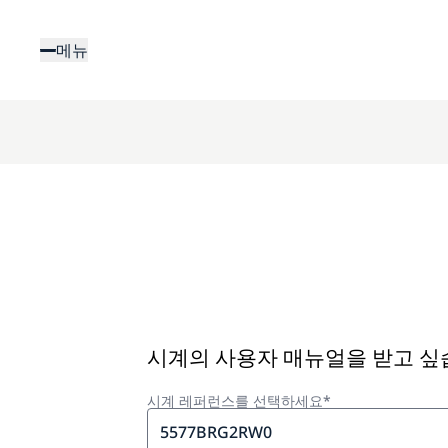
주
요
메뉴
콘
텐
츠
로
건
너
뛰
기
시계의 사용자 매뉴얼을 받고 
시계 레퍼런스를 선택하세요*
5577BRG2RW0