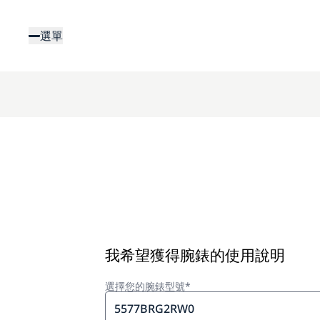
移
至
選單
主
內
容
我希望獲得腕錶的使用說明
選擇您的腕錶型號*
5577BRG2RW0