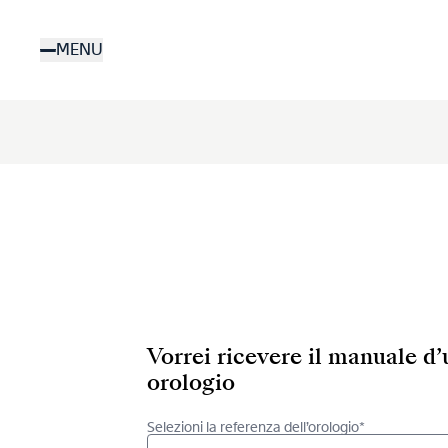
Salta
al
MENU
contenuto
principale
Vorrei ricevere il manuale d
orologio
Selezioni la referenza dell’orologio*