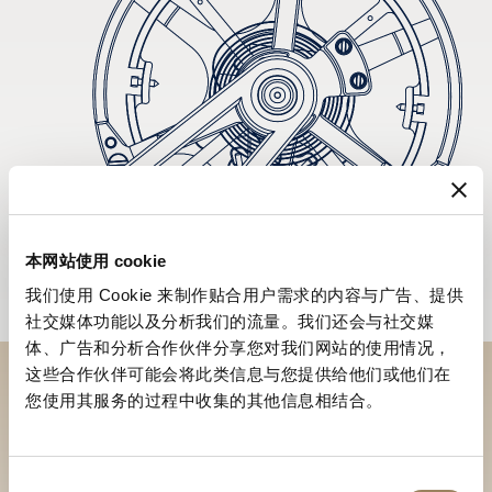
本网站使用 cookie
我们使用 Cookie 来制作贴合用户需求的内容与广告、提供
社交媒体功能以及分析我们的流量。我们还会与社交媒
体、广告和分析合作伙伴分享您对我们网站的使用情况，
这些合作伙伴可能会将此类信息与您提供给他们或他们在
您使用其服务的过程中收集的其他信息相结合。
於專賣店探索品牌系列作品
尋找專賣店
同