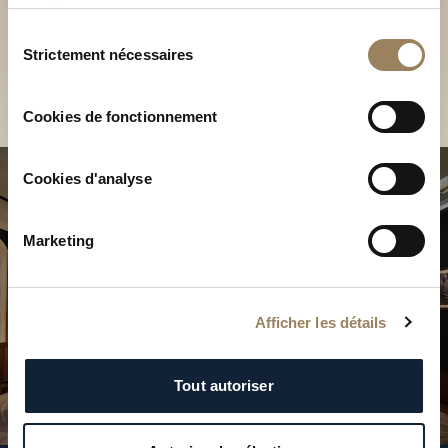
Découvrez nos collections
services.
en Boutique
Sélection
Strictement nécessaires
du
Trouver une Boutique
consentement
Cookies de fonctionnement
Cookies d'analyse
Marketing
Afficher les détails
Tout autoriser