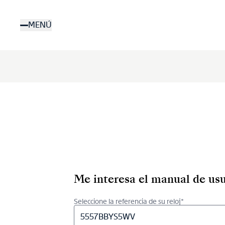
Pasar
al
MENÚ
contenido
principal
Me interesa el manual de usu
Seleccione la referencia de su reloj*
5557BBYS5WV