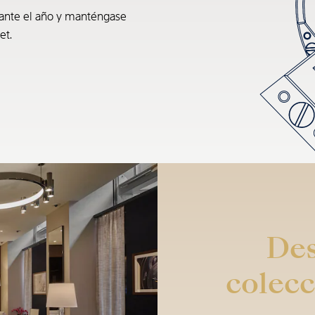
rante el año y manténgase
et.
Des
colecc