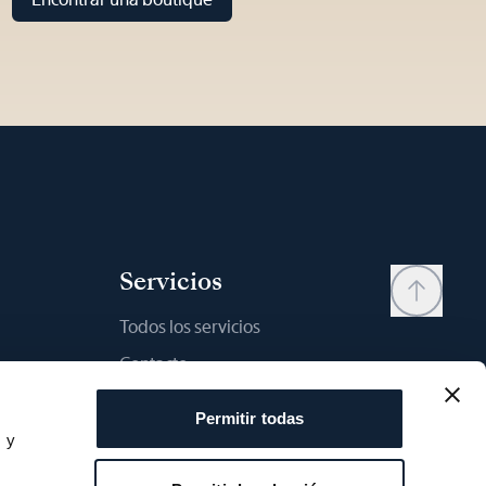
Servicios
Todos los servicios
Contacto
My account
Permitir todas
Lista de deseos
s y
s
Manual del usario