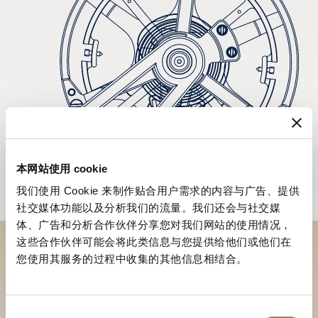
本网站使用 cookie
我们使用 Cookie 来制作贴合用户需求的内容与广告、提供
社交媒体功能以及分析我们的流量。我们还会与社交媒
体、广告和分析合作伙伴分享您对我们网站的使用情况，
这些合作伙伴可能会将此类信息与您提供给他们或他们在
您使用其服务的过程中收集的其他信息相结合。
於專賣店探索品牌系列作品
尋找專賣店
同