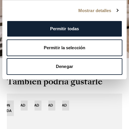
PLANIFICAR SU VISITA
Mostrar detalles
Permitir todas
Permitir la selección
Denegar
También podría gustarle
ICIÓN
NOVEDAD
NOVEDAD
NOVEDAD
NOVEDAD
MITADA