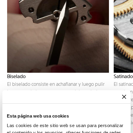
Biselado
Satinado 
El biselado consiste en achaflanar y luego pulir
El satina
los cantos de los componentes del movimiento.
terminan
Esta terminación subraya los contornos de las
trabajo r
piezas, capta la luz y revela la precisión del
crean sup
trabajo aportado a los menores detalles.
esenciale
Esta página web usa cookies
la precis
Las cookies de este sitio web se usan para personalizar
el contenido y los anuncios, ofrecer funciones de redes