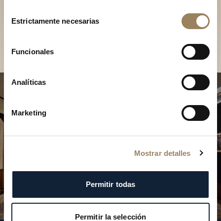
Descubra nuestras
Selección
colecciones en boutique
Estrictamente necesarias
de
consentimiento
Encontrar una boutique
Funcionales
Analíticas
Marketing
Mostrar detalles
Permitir todas
Permitir la selección