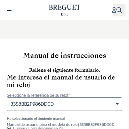
Pasar
al
contenido
principal
Manual de instrucciones
Rellene el siguiente formulario.
Me interesa el manual de usuario de
mi reloj
Seleccione la referencia de su reloj*
3358BB2P986DD0D
Ha seleccionado el siguiente manual
Manual de usuario para el modelo de reloj 3358BB2P986DD0D
Disponible para
descargar en PDF