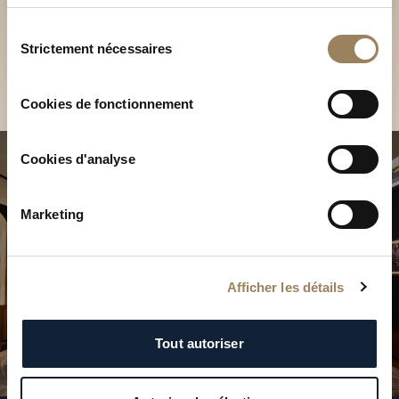
Découvrez nos collections
services.
en Boutique
Sélection
Strictement nécessaires
du
Trouver une Boutique
consentement
Cookies de fonctionnement
Cookies d'analyse
Marketing
Afficher les détails
Tout autoriser