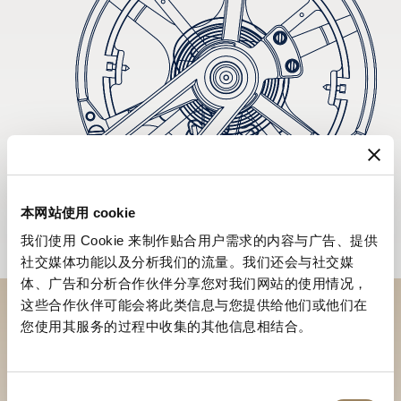
本网站使用 cookie
我们使用 Cookie 来制作贴合用户需求的内容与广告、提供
社交媒体功能以及分析我们的流量。我们还会与社交媒
体、广告和分析合作伙伴分享您对我们网站的使用情况，
这些合作伙伴可能会将此类信息与您提供给他们或他们在
您使用其服务的过程中收集的其他信息相结合。
於專賣店探索品牌系列作品
尋找專賣店
同