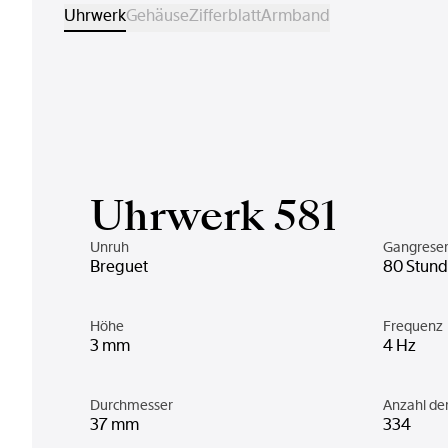
Uhrwerk
Gehäuse
Zifferblatt
Armband
Uhrwerk 581
Unruh
Gangrese
Breguet
80 Stun
Höhe
Frequenz
3 mm
4 Hz
Durchmesser
Anzahl d
37 mm
334