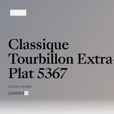
Direkt
zum
MENÜ
Inhalt
Classique
Tourbillon Extra
Plat 5367
5367BR/29/9WU
226.600 $