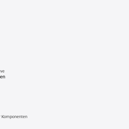
rve
den
er Komponenten