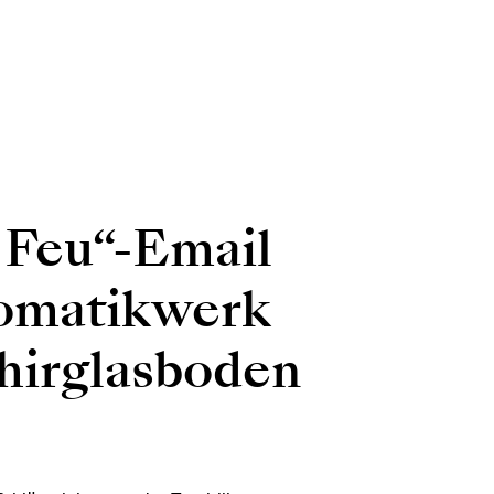
 Feu“-Email
utomatikwerk
phirglasboden