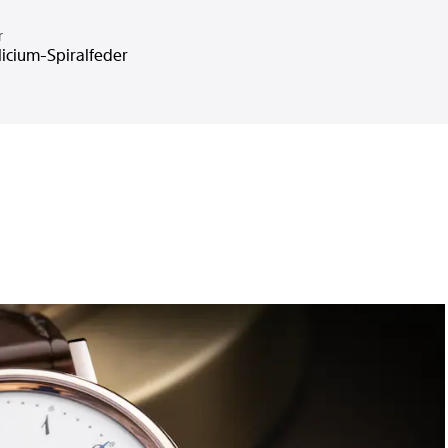
r
licium-Spiralfeder