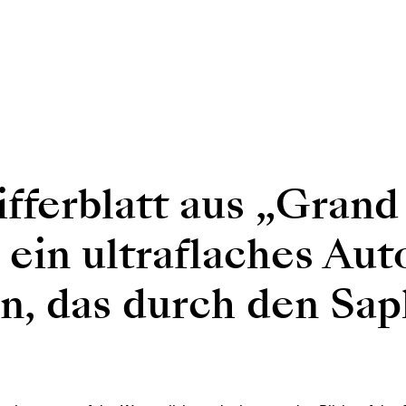
fferblatt aus „Grand
h ein ultraflaches A
on, das durch den Sa