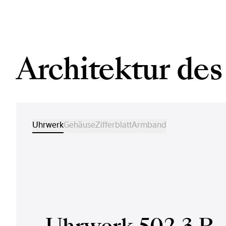
Architektur des
Uhrwerk
Gehäuse
Zifferblatt
Armband
Uhrwerk 502.3.P