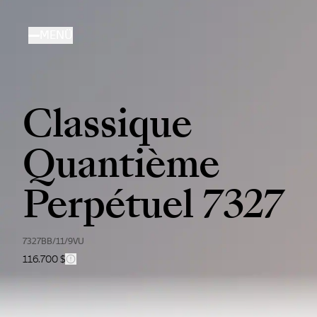
Direkt
zum
MENÜ
Inhalt
Classique
Quantième
Perpétuel 7327
7327BB/11/9VU
116.700 $