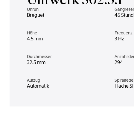
Unruh
Gangrese
Breguet
45 Stun
Höhe
Frequenz
4.5 mm
3 Hz
Durchmesser
Anzahl d
32.5 mm
294
Aufzug
Spiralfede
Automatik
Flache Si