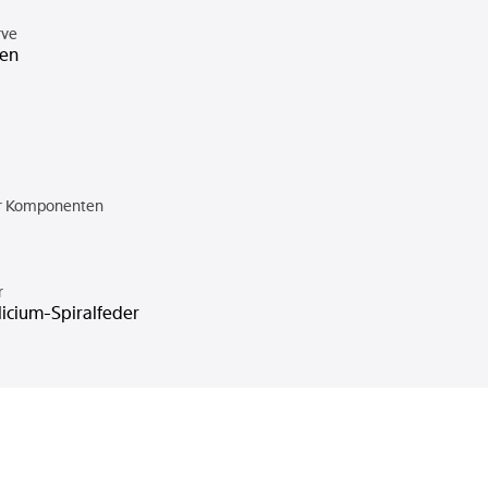
rve
den
er Komponenten
r
licium-Spiralfeder