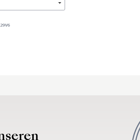
H29V6
nseren