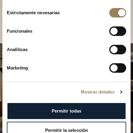
Descubra nuestras
Selección
colecciones en boutique
Estrictamente necesarias
de
consentimiento
Encontrar una boutique
Funcionales
Analíticas
Marketing
Mostrar detalles
Permitir todas
Permitir la selección