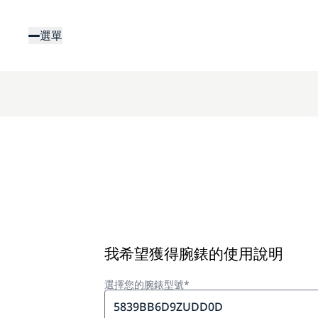
移
至
選單
主
內
容
我希望獲得腕錶的使用說明
選擇您的腕錶型號*
5839BB6D9ZUDD0D