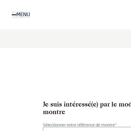
Aller
au
MENU
contenu
principal
Je suis intéressé(e) par le m
montre
Sélectionner votre référence de montre*