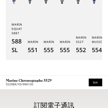
MARINE TOURBILLON
EQUATION MARCHANTE
5887
MARINE CHRONOGR
MARINE 
5887PT/YS/PW0
MARINE 5517
MARINE HORA MUNDI 5555
MARINE HORA MUNDI 5557
5527
MUSICALE
SL
5517BR/Y2/9ZU
5555BH/YS/9WV
5557BR/YS/5WV
5527BR/G3
5547T
Marine Chronographe 5529
預約
5529BR/YD/9WV D0
* 建議零售價
訂閱電子通訊