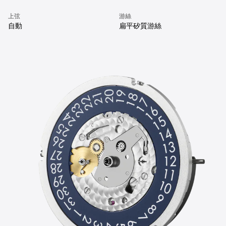
上弦
游絲
自動
扁平矽質游絲