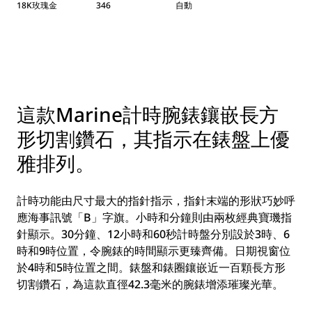
18K玫瑰金
346
自動
這款Marine計時腕錶鑲嵌長方
形切割鑽石，其指示在錶盤上優
雅排列。
計時功能由尺寸最大的指針指示，指針末端的形狀巧妙呼
應海事訊號「B」字旗。小時和分鐘則由兩枚經典寶璣指
針顯示。30分鐘、12小時和60秒計時盤分別設於3時、6
時和9時位置，令腕錶的時間顯示更臻齊備。日期視窗位
於4時和5時位置之間。錶盤和錶圈鑲嵌近一百顆長方形
切割鑽石，為這款直徑42.3毫米的腕錶增添璀璨光華。