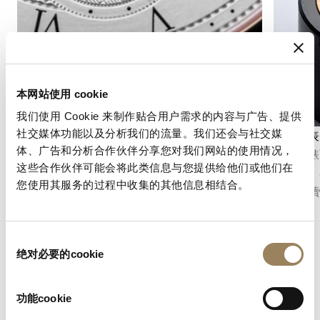
本网站使用 cookie
我们使用 Cookie 来制作贴合用户需求的内容与广告、提供
社交媒体功能以及分析我们的流量。我们还会与社交媒
秒數顯示
計時碼表
体、广告和分析合作伙伴分享您对我们网站的使用情况，
秒針顯示功能可以精確地指示時間的流逝。根據
計時碼錶
这些合作伙伴可能会将此类信息与您提供给他们或他们在
機芯的不同結構，它可以採用中央秒針或偏心小
短時間。
您使用其服务的过程中收集的其他信息相结合。
秒盤，並融入錶盤的整體佈局之中。
能、可讀
同
绝对必要的cookie
意
选
择
功能cookie