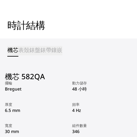
時計結構
機芯
表殼
錶盤
錶帶
鑲嵌
機芯 582QA
擺輪
動力儲存
Breguet
48 小時
厚度
頻率
6.5 mm
4 Hz
寬度
組件數量
30 mm
346