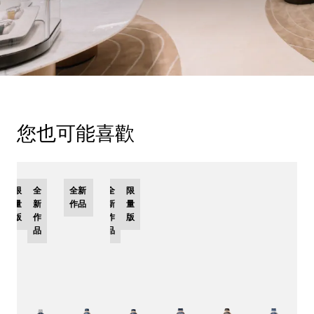
您也可能喜歡
限
全
全新
全
限
量
新
作品
新
量
版
作
作
版
品
品