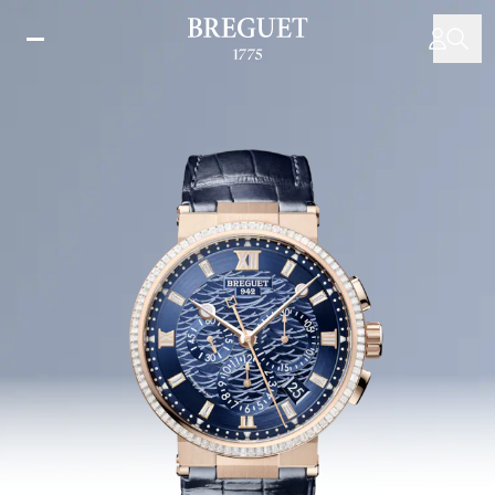
移
至
主
內
容