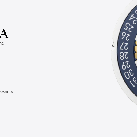
QA
he
osants