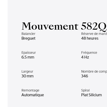
Mouvement 582
Balancier
Réserve de marc
Breguet
48 heures
Epaisseur
Fréquence
6.5 mm
4 Hz
Largeur
Nombre de comp
30 mm
346
Remontage
Spiral
Automatique
Plat Silicium