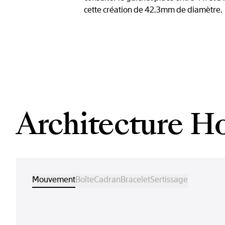
cette création de 42.3mm de diamètre.
Architecture H
Mouvement
Boîte
Cadran
Bracelet
Sertissage