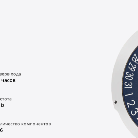
зерв хода
 часов
стота
Hz
личество компонентов
6