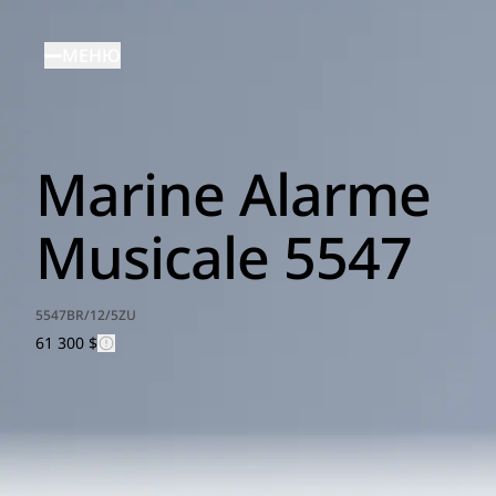
Перейти
к
МЕНЮ
основному
содержанию
Marine Alarme
Musicale 5547
5547BR/12/5ZU
61 300 $