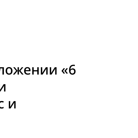
ложении «6
и
с и