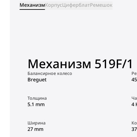
Механизм
Корпус
Циферблат
Ремешок
Механизм 519F/1
Балансирное колесо
Ре
Breguet
45
Толщина
Ча
5.1 mm
4 
Ширина
Ко
27 mm
37