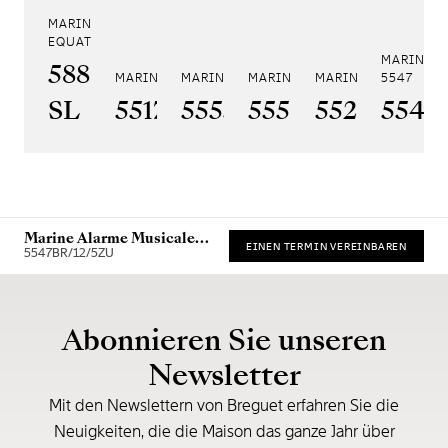
MARINE TOURBILLON
EQUATION MARCHANTE 5887
MARINE A
5887PT/YS/PW0
MARINE 5517
MARINE HORA MUNDI 5555
MARINE HORA MUNDI 5557
MARINE CHRONOGRA
5547
SL
5517BR/Y2/9ZU
5555BH/YS/9WV
5557BR/YS/5W
5527BR/G
5547
Marine Alarme Musicale
EINEN TERMIN VEREINBAREN
5547
5547BR/12/5ZU
* Unverbindliche Preisempfehlung
Abonnieren Sie unseren
Newsletter
Mit den Newslettern von Breguet erfahren Sie die
Neuigkeiten, die die Maison das ganze Jahr über