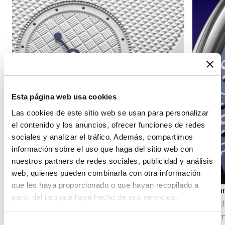
Esta página web usa cookies
Las cookies de este sitio web se usan para personalizar
el contenido y los anuncios, ofrecer funciones de redes
sociales y analizar el tráfico. Además, compartimos
información sobre el uso que haga del sitio web con
nuestros partners de redes sociales, publicidad y análisis
web, quienes pueden combinarla con otra información
que les haya proporcionado o que hayan recopilado a
Indicación de los segundos
Calendar
partir del uso que haya hecho de sus servicios.
La indicación de los segundos permite seguir
El calend
con precisión el transcurso del tiempo. Según la
generalm
Selección