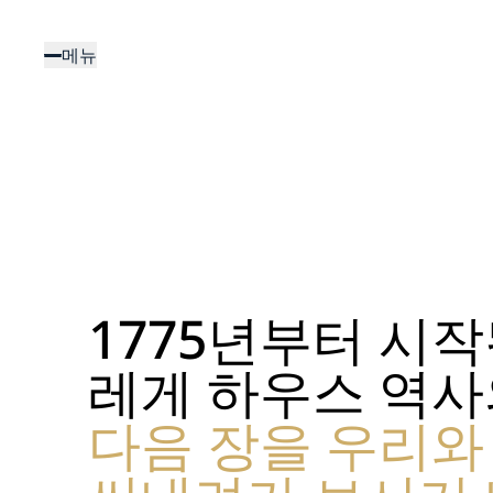
주
요
메뉴
콘
텐
츠
로
건
너
뛰
기
1775년부터 시작
레게 하우스 역사의
다음 장을 우리와