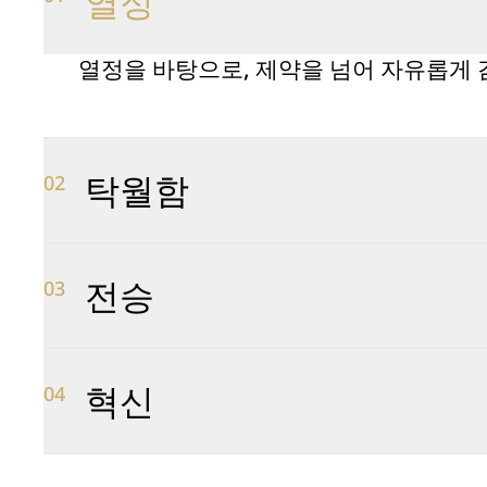
열정
열정을 바탕으로, 제약을 넘어 자유롭게 
탁월함
02
우리는 모든 활동에서 탁월함을 추구합니
전승
03
우리는 고유한 유산의 수호자로서 이를 
켜 나갑니다.
혁신
04
현상 유지에 만족하지 않으며, 끊임없이