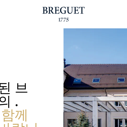
된 브
 .
 함께