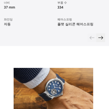
너비
부품 수
37 mm
334
와인딩
헤어스프링
자동
플랫 실리콘 헤어스프링