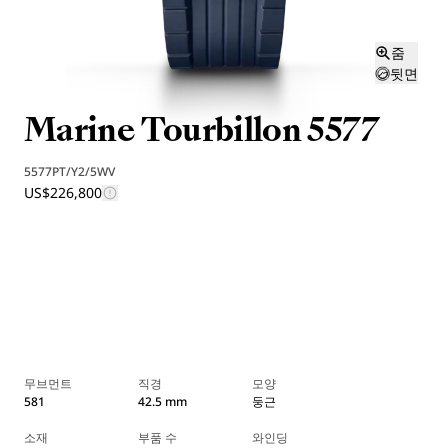
줌
뒷면
Marine Tourbillon 5577
5577PT/Y2/5WV
US$226,800
무브먼트
직경
모양
581
42.5 mm
둥근
소재
부품 수
와인딩