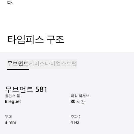
다.
타임피스 구조
무브먼트
케이스
다이얼
스트랩
무브먼트 581
밸런스 휠
파워 리저브
Breguet
80 시간
두께
주파수
3 mm
4 Hz