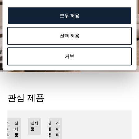
방문 예약하기
모두 허용
선택 허용
거부
관심 제품
리
신
신제
신
리
미
제
품
제
미
티
품
품
티