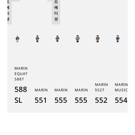
드
드
에
에
디
디
션
션
MARINE TOURBILLON
EQUATION MARCHANTE
5887
MARINE CHRONOGR
MARINE 
5887PT/YS/PW0
MARINE 5517
MARINE HORA MUNDI 5555
MARINE HORA MUNDI 5557
5527
MUSICALE
SL
5517BR/Y2/9ZU
5555BH/YS/9WV
5557BR/YS/5WV
5527BR/G3
5547T