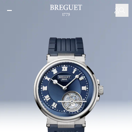
주
요
콘
텐
츠
로
건
너
뛰
기