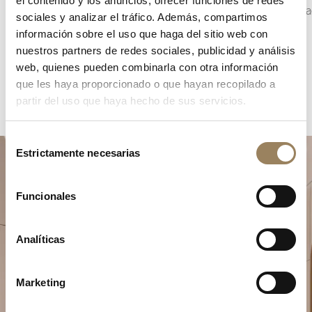
el contenido y los anuncios, ofrecer funciones de redes
la arquitectura de la esfera.
complica
sociales y analizar el tráfico. Además, compartimos
Maison.
información sobre el uso que haga del sitio web con
nuestros partners de redes sociales, publicidad y análisis
web, quienes pueden combinarla con otra información
que les haya proporcionado o que hayan recopilado a
partir del uso que haya hecho de sus servicios.
Selección
Estrictamente necesarias
de
consentimiento
Funcionales
Analíticas
Planifique su momento de
excepción
Marketing
Explore nuestras creaciones relojeras en una de