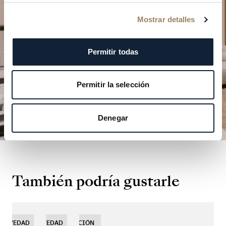
nuestras boutiques.
Mostrar detalles
PLANIFICAR SU VISITA
Permitir todas
Permitir la selección
Denegar
También podría gustarle
NOVEDAD
NOVEDAD
NOVEDAD
EDICIÓN