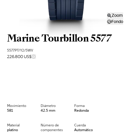
Zoom
Fondo
Marine Tourbillon 5577
5577PT/Y2/5WV
226.800 US$
Movimiento
Diámetro
Forma
581
42.5 mm
Redonda
Material
Número de
Cuerda
platino
componentes
Automático