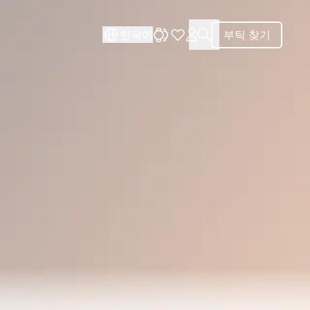
닫기
닫기
한국어
부틱 찾기