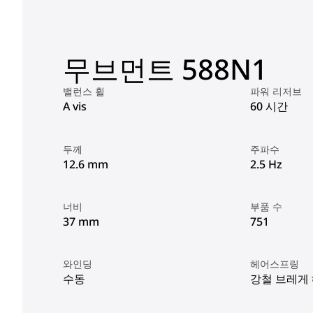
무브먼트 588N1
밸런스 휠
파워 리저브
A vis
60 시간
두께
주파수
12.6 mm
2.5 Hz
너비
부품 수
37 mm
751
와인딩
헤어스프링
수동
강철 브레게