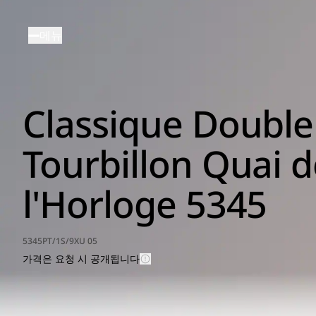
주
요
메뉴
콘
텐
츠
로
Classique Double
건
너
뛰
Tourbillon Quai d
기
l'Horloge 5345
5345PT/1S/9XU 05
가격은 요청 시 공개됩니다