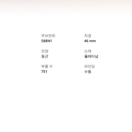
무브먼트
직경
588N1
46 mm
모양
소재
둥근
플래티넘
부품 수
와인딩
751
수동