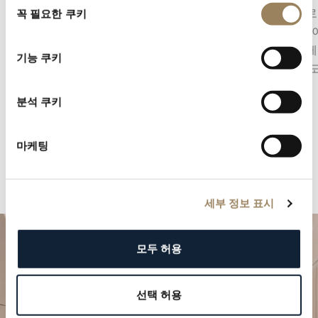
용은 레귤레이팅 시스템에 미치는 중력의 영향을
사선으로
꼭 필요한 쿠키
의
보정하는 것을 목적으로 합니다. 이스케이프먼트
입니다. 
선
와 밸런스 휠을 하나의 회전하는 케이지에 담는
섬세하게
택
기능 쿠키
구조로, 이는 오늘날에도 메종의 가장 상징적인
한 완성
컴플리케이션 중 하나로 남아 있습니다.
분석 쿠키
마케팅
세부 정보 표시
모두 허용
선택 허용