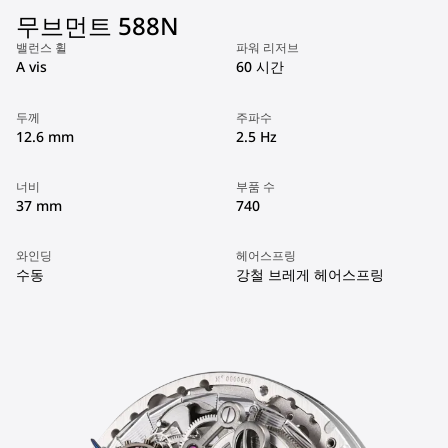
무브먼트 588N
밸런스 휠
파워 리저브
A vis
60 시간
두께
주파수
12.6 mm
2.5 Hz
너비
부품 수
37 mm
740
와인딩
헤어스프링
수동
강철 브레게 헤어스프링