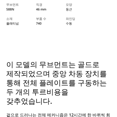
무브먼트
직경
모양
588N
46 mm
둥근
소재
부품 수
와인딩
플래티넘
740
수동
이 모델의 무브먼트는 골드로
제작되었으며 중앙 차동 장치를
통해 전체 플레이트를 구동하는
두 개의 투르비용을
갖추었습니다.
겉으로 드러나는 전체 메커니즘은 12시간에 한 바퀴씩 회