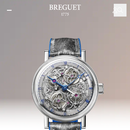
주
요
콘
텐
츠
로
건
너
뛰
기