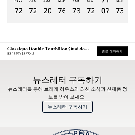
PIVOT MAGNÉTIQUE 7225
7235
2025
MINUTES 7637
7357
SIDÉRAL 7255
MINUTES
19
7225BH/0H/9V6
7235BH/0H/9V6
2025BH/28/9W6
7637BB/2Y/9ZU
7357BH/1H/386
7255PT/2N/9
07
7365
1
Classique Double Tourbillon Quai de
방문 예약하기
l'Horloge 5345
5345PT/1S/7XU
* 권장 소비자가
뉴스레터 구독하기
뉴스레터를 통해 브레게 하우스의 최신 소식과 신제품 정
보를 받아 보세요.
뉴스레터 구독하기