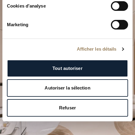
Cookies d'analyse
Marketing
Planifiez votre moment
Afficher les détails
d’exception
Explorez nos créations horlogères dans l’une de nos
Tout autoriser
boutiques.
Autoriser la sélection
PLANIFIER VOTRE VISITE
Refuser