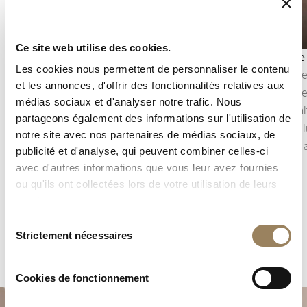
Ce site web utilise des cookies.
Tourbillon
Anglage
Les cookies nous permettent de personnaliser le contenu
Inventé par Abraham-Louis Breguet en 1801, le
L’anglage
et les annonces, d'offrir des fonctionnalités relatives aux
tourbillon vise à compenser les effets de la
arêtes d
médias sociaux et d'analyser notre trafic. Nous
gravité sur l’organe réglant.
Cette fin
partageons également des informations sur l'utilisation de
En plaçant l’échappement et le balancier dans
capte la 
notre site avec nos partenaires de médias sociaux, de
une cage mobile, il demeure l’une des
apporté 
publicité et d'analyse, qui peuvent combiner celles-ci
complications les plus emblématiques de la
avec d'autres informations que vous leur avez fournies
Maison.
ou qu'ils ont collectées lors de votre utilisation de leurs
services.
Sélection
Strictement nécessaires
du
consentement
Cookies de fonctionnement