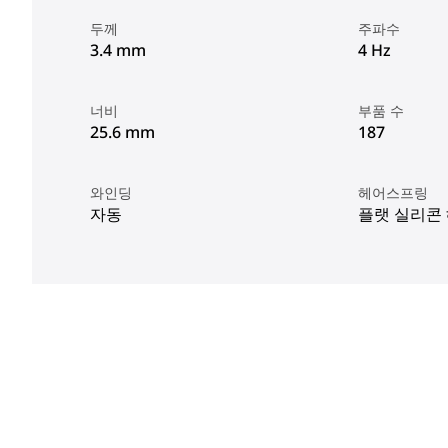
두께
주파수
3.4 mm
4 Hz
너비
부품 수
25.6 mm
187
와인딩
헤어스프링
자동
플랫 실리콘