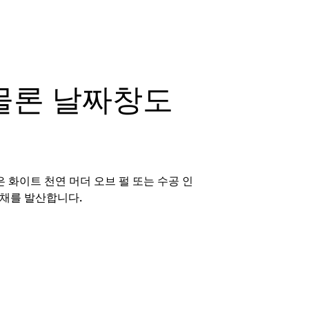
 물론 날짜창도
 화이트 천연 머더 오브 펄 또는 수공 인
광채를 발산합니다.