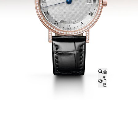
줌
뒷
면