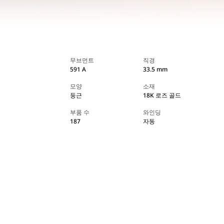
무브먼트
직경
591 A
33.5 mm
모양
소재
둥근
18K 로즈 골드
부품 수
와인딩
187
자동