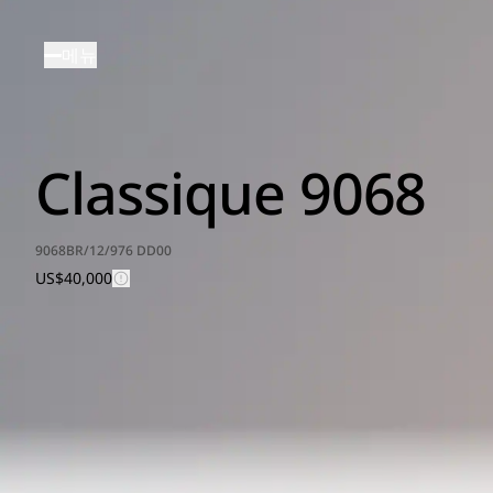
주
요
메뉴
콘
텐
츠
로
Classique 9068
건
너
뛰
기
9068BR/12/976 DD00
US$40,000