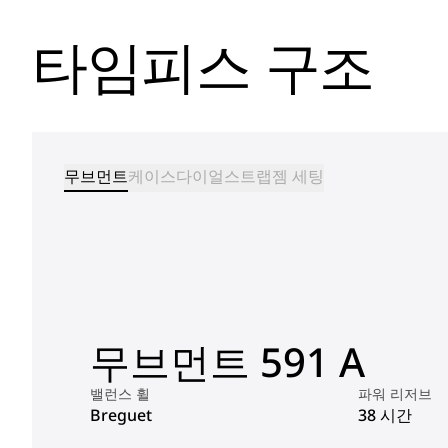
타임피스 구조
무브먼트
케이스
다이얼
스트랩
젬 세팅
무브먼트 591 A
밸런스 휠
파워 리저브
Breguet
38 시간