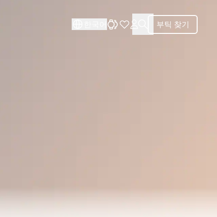
닫기
닫기
한국어
부틱 찾기