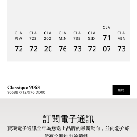
C
CLASSIQUE 7185
G
CLASSIQUE RÉGULATEUR À
CLASSIQUE PHASE DE LUNE
CLASSIQUE SOUSCRIPTION
CLASSIQUE RÉPÉTITION
CLASSIQUE TOURBILLON
CLASSIQUE TOURBILLO
CLASSIQU
MÉ
7185BH/
PIVOT MAGNÉTIQUE 7225
7235
2025
MINUTES 7637
7357
SIDÉRAL 7255
MINUTES
19
7225BH/0H/9V6
7235BH/0H/9V6
2025BH/28/9W6
7637BB/2Y/9ZU
7357BH/1H/386
7255PT/2N/9
07
7365
1
Classique 9068
預約
9068BR/12/976 DD00
* 建議零售價
訂閱電子通訊
寶璣電子通訊全年為您送上品牌的最新動向，並向您介紹
所有全新推出的腕錶。