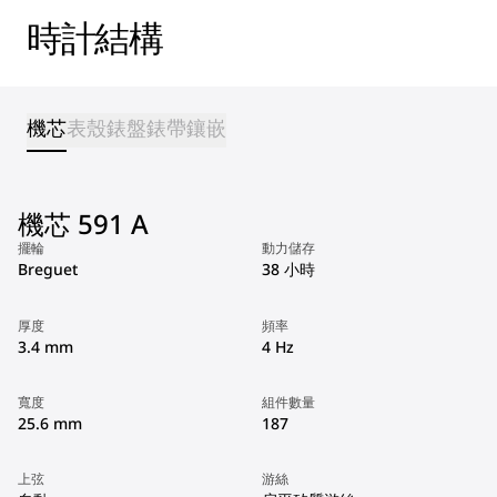
時計結構
機芯
表殼
錶盤
錶帶
鑲嵌
機芯 591 A
擺輪
動力儲存
Breguet
38 小時
厚度
頻率
3.4 mm
4 Hz
寬度
組件數量
25.6 mm
187
上弦
游絲