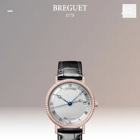
移
至
主
內
容