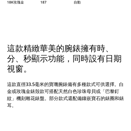
18K玫瑰金
187
自動
這款精緻華美的腕錶擁有時、
分、秒顯示功能，同時設有日期
視窗。
這款直徑33.5毫米的寶璣腕錶備有多種款式可供選擇。白
金或玫瑰金錶殼款可搭配天然白色珍珠母貝或「巴黎釘
紋」機刻雕花錶盤。部分款式還配備鑲嵌寶石的錶圈和錶
耳。