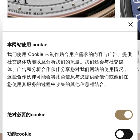
秒數顯示
日曆
本网站使用 cookie
秒針顯示功能可以精確地指示時間的流逝。根據
腕錶的日
我们使用 Cookie 来制作贴合用户需求的内容与广告、提供
機芯的不同結構，它可以採用中央秒針或偏心小
曆盤來呈
社交媒体功能以及分析我们的流量。我们还会与社交媒
秒盤，並融入錶盤的整體佈局之中。
準地融入
体、广告和分析合作伙伴分享您对我们网站的使用情况，
衡。
这些合作伙伴可能会将此类信息与您提供给他们或他们在
您使用其服务的过程中收集的其他信息相结合。
同
绝对必要的cookie
意
选
择
功能cookie