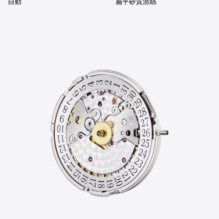
自動
扁平矽質游絲