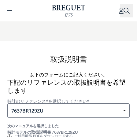
メ
イ
ン
コ
ン
テ
ン
ツ
取扱説明書
に
移
以下のフォームにご記入ください。
動
下記のリファレンスの取扱説明書を希望
します
時計のリファレンス*を選択してください*
7637BR129ZU
次のマニュアルを選択しました
時計モデルの取扱説明書 7637BR129ZU
ご利用可能
PDFをダウンロードする