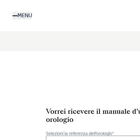
Salta
al
MENU
contenuto
principale
Vorrei ricevere il manuale d
orologio
Selezioni la referenza dell’orologio*