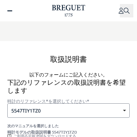
メ
イ
ン
コ
ン
テ
ン
ツ
取扱説明書
に
移
以下のフォームにご記入ください。
動
下記のリファレンスの取扱説明書を希望
します
時計のリファレンス*を選択してください*
5547TIY1TZ0
次のマニュアルを選択しました
時計モデルの取扱説明書 5547TIY1TZ0
ご利用不可能 PDFをダウンロードする